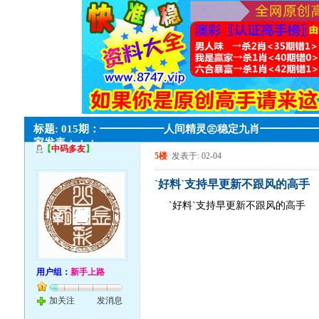
标题: 015期：━━━━━━人间精灵㊣稳定九肖━━━━━
家发表；；；
【
中码多友
】
5楼
发表于: 02-04
`好料`支持早更新不跟风的高手
`好料`支持早更新不跟风的高手
用户组：
新手上路
加关注
发消息