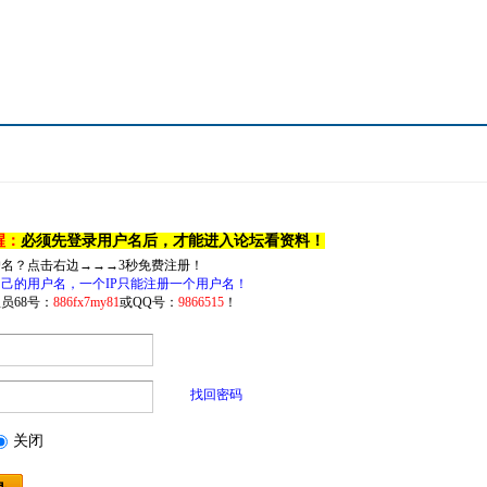
醒：
必须先登录用户名后，才能进入论坛看资料！
户名？点击右边→→→3秒免费注册！
己的用户名，一个IP只能注册一个用户名！
员68号：
886fx7my81
或QQ号：
9866515
！
找回密码
关闭