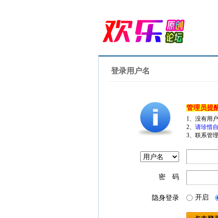
登录用户名
管理员提
1、没有用
2、
请珍惜自
3、联系管理
密 码
开启
隐身登录