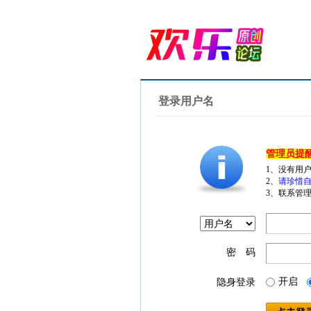
登录用户名
管理员提
1、没有用
2、
请珍惜自
3、联系管理
密 码
开启
隐身登录